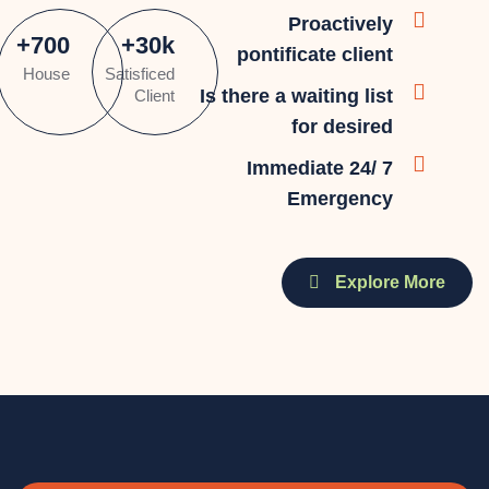
Proactively
+
700
+
30
k
pontificate client
House
Satisficed
Is there a waiting list
Client
for desired
Immediate 24/ 7
Emergency
Explore More