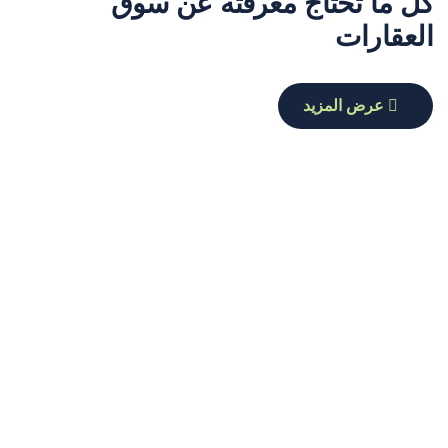
كل ما تحتاج معرفته عن سوق
العقارات
عرض المزيد
وليد عبدالعزيز
07 أكتوبر 25
احجزالآن ولا تتردد.. الفلل للبيع شمال الرياض
800 الف
يساعدك الوسيط العقاري مثل وليد عبد العزيز على تسهيل
وصولك إلى الفلل للبيع شمال الرياض
عرض المزيد