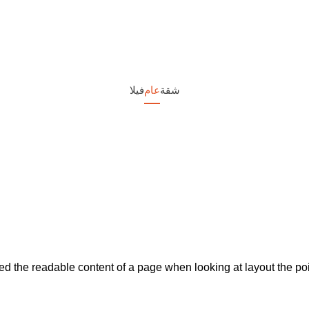
شقة
عام
فيلا
acted the readable content of a page when looking at layout the poin