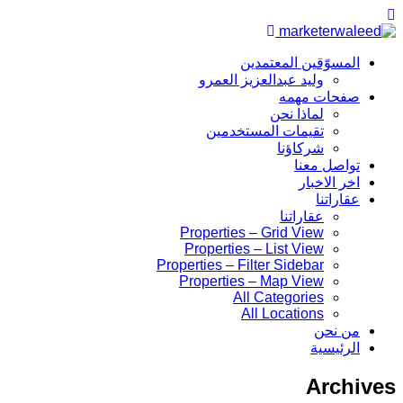
المسوّقين المعتمدين
وليد عبدالعزيز العمرو
صفحات مهمه
لماذا نحن
تقيمات المستخدمين
شركاؤنا
تواصل معنا
اخر الاخبار
عقاراتنا
عقاراتنا
Properties – Grid View
Properties – List View
Properties – Filter Sidebar
Properties – Map View
All Categories
All Locations
من نحن
الرئيسية
Archives